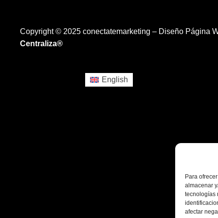
Copyright © 2025 conectatemarketing – Diseño Página 
Centraliza®
English
Para ofrecer
almacenar y/
tecnologías
identificaci
afectar nega