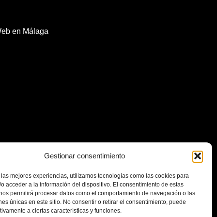
Web en Málaga
Gestionar consentimiento
 las mejores experiencias, utilizamos tecnologías como las cookies para
o acceder a la información del dispositivo. El consentimiento de estas
 nos permitirá procesar datos como el comportamiento de navegación o las
ones únicas en este sitio. No consentir o retirar el consentimiento, puede
tivamente a ciertas características y funciones.